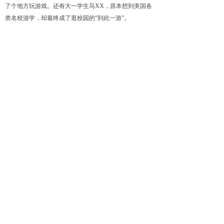
了个地方玩游戏。还有大一学生马
XX
，原本想到美国各
类名校游学，却最终成了逛校园
的
“
到此一
游
”
。
对于游学效果好坏不一的反馈，
XX
国际游学亚洲区
负责人金
XX
认为，课程设置的合理性应首要关注，游学
重点在
于
“
学
”
，学生要深入到一两个城市学习更生活化和
实用性的课程，才有真正收获。
消费者还要擦亮双眼盯合同。陈俊旭表示，游学个人
定制的落实情况、责任双方、费用结算等都要引起注意。
浙江大学旅游管理系副教授吕
XX
对本报说，民间教
育机构和旅行社是中小学生游学的主要组织者，其游学产
品的介绍尤要统一标准、具体说明，不能误导消费者。
吕
XX
认为，真正落到实处的游学，能让学生在异国
他乡进行不同思维观念的碰撞，使学生个性外向张扬，文
化感知能力得到提升，是对传统教育的有益补充。
上一篇：
无