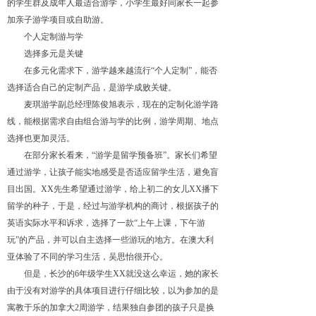
的学生群及成年人最适合游学，小学生最好同家长一起参
加亲子游学项目或自助游。
个人定制游与学
选择多元是关键
在多元化需求下，游学越来越流
行
“
个人定
制
”
，能否
选择适合自己的定制产品，是游学成败关键。
麦琪游学副总经理陈俊旭表示，现在的定制化游学路
线，能根据需求自由组合游与学的比例，游学周期、地点
选择也更加灵活。
在部分家长看来
，
“
游学是留学预备
班
”
。家长们希望
通过游学，让孩子能实地感受是否适应留学生活，避免盲
目出国。
XX
先生希望通过游学，给上初二的女儿
XX
播下
留学的种子，于是，经过与游学机构的商讨，根据孩子的
英语实际水平和诉求，选择了一
款
“
上午上课，下午游
玩
”
的产品，并可以自主选择一些游玩的地方。在澳大利
亚体验了不同的学习生活，吴思怡很开心。
但是，长沙
的
6
年级学生
XX
就没这么幸运，她的家长
由于没有对游学的具体项目进行仔细比较，以为参加的是
寓教于乐的加拿
大
2
周游学，结果独自参团的孩子只是换