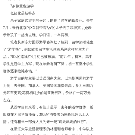
7
岁孩童也游学
低龄化是新特点
亲子家庭式游学的兴起，助推了游学的低龄化。去
年
7
月，来自北京的
XX
就带
着
7
岁的儿子去了菲律宾，她表
示带孩子一起出去玩、学口语，一举两得。
笔者从新东方国际游学咨询处了解到，留学热潮催生
了
“
游学
热
”
，例如欧美留学生活体验系列这样的主力产
品
，
70
%
的路线
在
6
月初已被报满
。
“
前几年，初三、高中
学生是游学主力军，现在年龄有所下降，初一甚至小学生
群体逐渐抢滩市场
。
”
游学目的地主要以英语国家为主。以为期两周的游学
为例，去美国、加拿大、英国等国花费最高，多为三四万
元甚至更
高
;
花费相对少的是亚洲线路，价格在一两万元
左右。
从游学目的来看，有统计显示，去年的游学群体，近
四成在为留学做预备
，
30
%
的消费者为体验境外风土人
情，还有相当一部分人只为来一
场
“
说走就走的旅
行
”
。
在浙江大学旅游管理系的林珊珊老师看来，中学以上