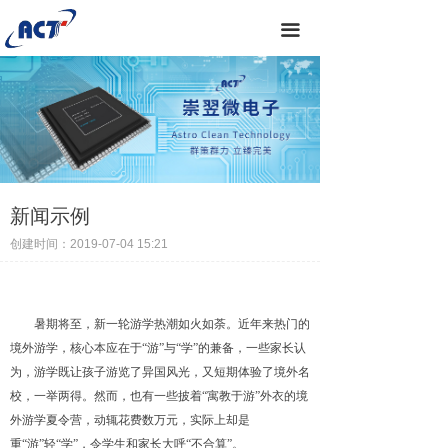
끀
新闻示例
创建时间：
2019-07-04
15:21
暑期将至，新一轮游学热潮如火如荼。近年来热门的
境外游学，核心本应在
于
“
游
”
与
“
学
”
的兼备，一些家长认
为，游学既让孩子游览了异国风光，又短期体验了境外名
校，一举两得。然而，也有一些披
着
“
寓教于
游
”
外衣的境
外游学夏令营，动辄花费数万元，实际上却是
重
“
游
”
轻
“
学
”
，令学生和家长大
呼
“
不合
算
”
。